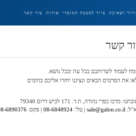
ורור ושאיבה
ציוד למטבח המוסדי
אודות
צור קשר
ר קשר
מח לעמוד לשרותכם בכל עת ובכל נושא.
ו את הפרטים הבאים ונציגנו יחזרו אליכם בהקדם
תנו: מרכז כפרי נהורה, ת.ד. 171 לכיש דרום 79340
א"ל:
sale@galon.co.il
| טל':
08-6848924
| פקס:
08-6890376