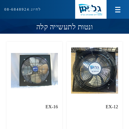
לחיוג:
08-6848924
מוצרי צינון ועירפול
ונטות לתעשייה קלה
מוצרי חימום
מוצרי איוורור ושאיבה
ציוד למטבח המוסדי
אודות
צור קשר
EX-16
EX-12