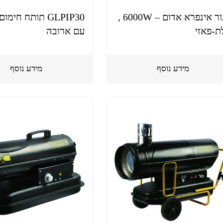
תנור אינפרא אדום – 6000W ,
GLPIP30 תותח חימ
ת-פאזי
עם ארובה
מידע נוסף
מידע נוסף