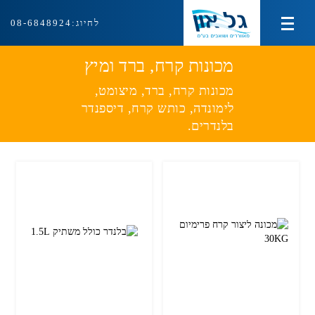
לחיוג:
08-6848924
מוצרי צינון ועירפול
מכונות קרח, ברד ומיץ
מכונות קרח, ברד, מיצומט,
מוצרי חימום
לימונדה, כותש קרח, דיספנדר
בלנדרים.
מוצרי איוורור ושאיבה
ציוד למטבח המוסדי
אודות
צור קשר