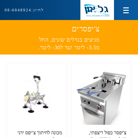
לחיוג:
08-6848924
מוצרי צינון ועירפול
צ'יפסרים
מגיעים בגדלים שונים, החל
מוצרי חימום
מ3.5- ליטר ועד ל30- ליטר.
מוצרי איוורור ושאיבה
ציוד למטבח המוסדי
אודות
צור קשר
צ'יפסר כפול ריצפתי,
מכונה לחיתוך צ‘יפס ידני