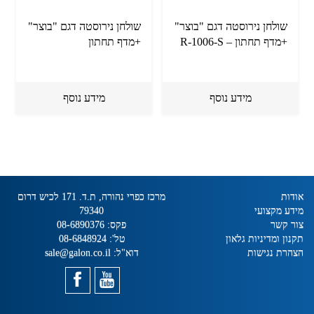
שולחן נירוסטה דגם "בוצר"
שולחן נירוסטה דגם "בוצר"
+מדף תחתון – R-1006-S
+מדף תחתון
מידע נוסף
מידע נוסף
אודות
מרכז כפרי נהורה, ת.ד. 171 לכיש דרום
מידע מקצועי
79340
צור קשר
פקס:
08-6890376
תקנון ומדיניות גלאון
טל':
08-6848924
הצהרת נגישות
דוא"ל:
sale@galon.co.il