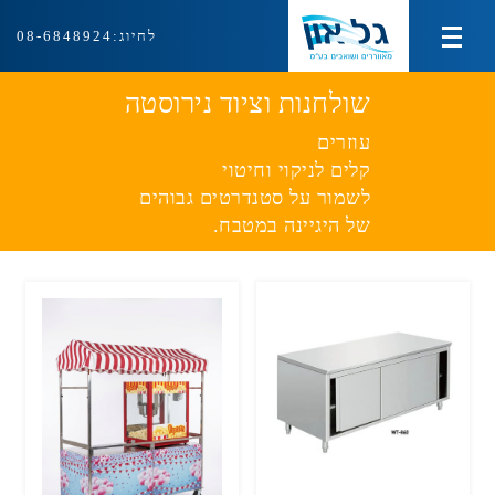
לחיוג:
08-6848924
מוצרי צינון ועירפול
שולחנות וציוד נירוסטה
עוזרים
מוצרי חימום
קלים לניקוי וחיטוי
לשמור על סטנדרטים גבוהים
מוצרי איוורור ושאיבה
של היגיינה במטבח.
ציוד למטבח המוסדי
אודות
צור קשר