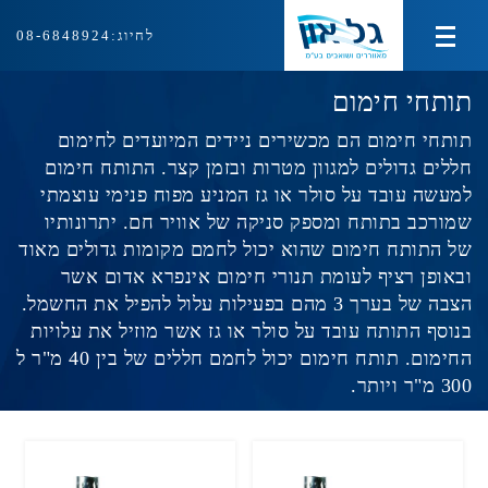
לחיוג:
08-6848924
מוצרי צינון ועירפול
תותחי חימום
תותחי חימום הם מכשירים ניידים המיועדים לחימום
מוצרי חימום
חללים גדולים למגוון מטרות ובזמן קצר. התותח חימום
למעשה עובד על סולר או גז המניע מפוח פנימי עוצמתי
מוצרי איוורור ושאיבה
שמורכב בתותח ומספק סניקה של אוויר חם. יתרונותיו
של התותח חימום שהוא יכול לחמם מקומות גדולים מאוד
ציוד למטבח המוסדי
ובאופן רציף לעומת תנורי חימום אינפרא אדום אשר
אודות
הצבה של בערך 3 מהם בפעילות עלול להפיל את החשמל.
בנוסף התותח עובד על סולר או גז אשר מוזיל את עלויות
צור קשר
החימום. תותח חימום יכול לחמם חללים של בין 40 מ"ר ל
300 מ"ר ויותר.