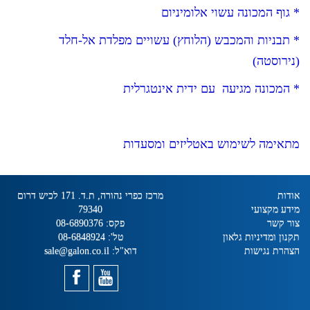
* גוף המכונה עשוי אלומיניום
* תבניות והמכבש (הלוחץ) עשויים מפלדת אל-חלד
(נירוסטה)
* המכונה מגיעה עם ידית אינטגרלית
מתאימה לשימוש באטליזים ומסעדות
אודות
מרכז כפרי נהורה, ת.ד. 171 לכיש דרום
מידע מקצועי
79340
צור קשר
פקס:
08-6890376
תקנון ומדיניות גלאון
טל':
08-6848924
הצהרת נגישות
דוא"ל:
sale@galon.co.il