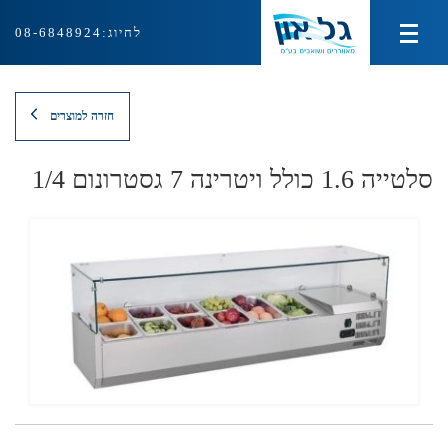
לחיוג:
08-6848924
מוצרי צינון ועירפול
חזרה למוצרים
מוצרי חימום
סלטייה 1.6 כולל ויטרינה 7 גסטרונום 1/4
מוצרי איוורור ושאיבה
ציוד למטבח המוסדי
אודות
צור קשר