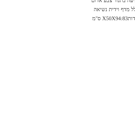
עה בתנור צבע אדום
ל מדף וידית נשיאה
X50X94 ס"מ