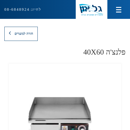
לחיוג:
08-6848924
מוצרי צינון ועירפול
חזרה למוצרים
מוצרי חימום
פלנצ'ה 40X60
מוצרי איוורור ושאיבה
ציוד למטבח המוסדי
אודות
צור קשר